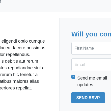
4
Will you co
 eligendi optio cumque
First Name
laceat facere possimus,
or repellendus.
is debitis aut rerum
Email
ates repudiandae sint et
rerum hic tenetur a
Send me email
tatibus maiores alias
updates
eriores repellat.