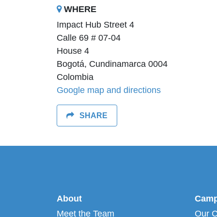
WHERE
Impact Hub Street 4
Calle 69 # 07-04
House 4
Bogotá, Cundinamarca 0004
Colombia
Google map and directions
SHARE
About
Camp
Meet the Team
Our 